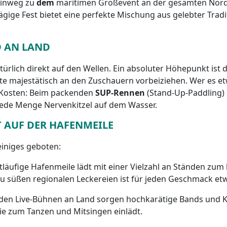
 hinweg zu
dem
maritimen Großevent an der gesamten Nordse
tägige Fest bietet eine perfekte Mischung aus gelebter Tra
D AN LAND
ürlich direkt auf den Wellen. Ein absoluter Höhepunkt ist 
oote majestätisch an den Zuschauern vorbeiziehen. Wer es
e Kosten: Beim packenden
SUP-Rennen
(Stand-Up-Paddling) 
jede Menge Nervenkitzel auf dem Wasser.
 AUF DER HAFENMEILE
einiges geboten:
tläufige Hafenmeile lädt mit einer Vielzahl an Ständen zum
u süßen regionalen Leckereien ist für jeden Geschmack etw
den Live-Bühnen an Land sorgen hochkarätige Bands und K
ie zum Tanzen und Mitsingen einlädt.